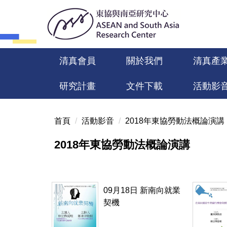
跳
到
主
要
內
清真會員
關於我們
清真產
容
區
研究計畫
文件下載
活動影
首頁
活動影音
2018年東協勞動法概論演講
2018年東協勞動法概論演講
09月18日 新南向就業
契機