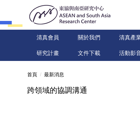
跳
到
主
要
內
清真會員
關於我們
清真產
容
區
研究計畫
文件下載
活動影
首頁
最新消息
跨領域的協調溝通