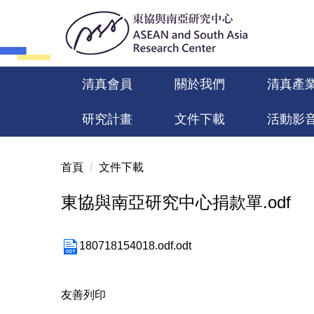
跳
到
主
要
內
清真會員
關於我們
清真產
容
區
研究計畫
文件下載
活動影
首頁
文件下載
東協與南亞研究中心捐款單.odf
180718154018.odf.odt
友善列印